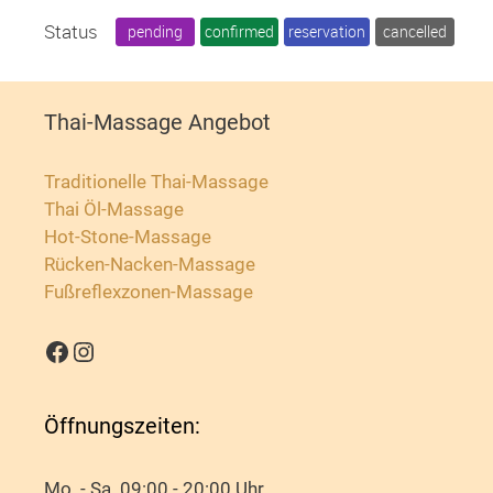
Status
pending
confirmed
reservation
cancelled
24
25
26
27
28
29
30
31
Thai-Massage Angebot
Traditionelle Thai-Massage
Thai Öl-Massage
Hot-Stone-Massage
Rücken-Nacken-Massage
Fußreflexzonen-Massage
Öffnungszeiten:
Mo. - Sa. 09:00 - 20:00 Uhr